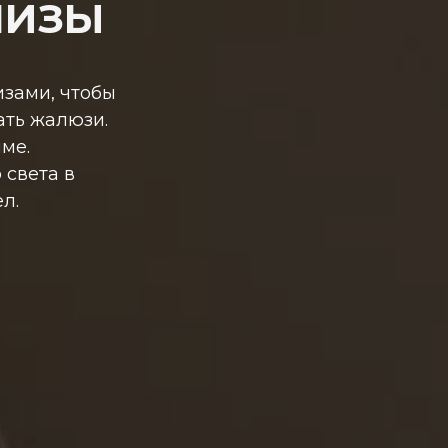
НИЗЫ
зами, чтобы
ать жалюзи.
ме.
 света в
л.