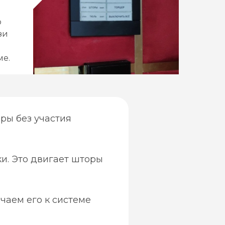
о
зи
ме.
ры без участия
и. Это двигает шторы
чаем его к системе